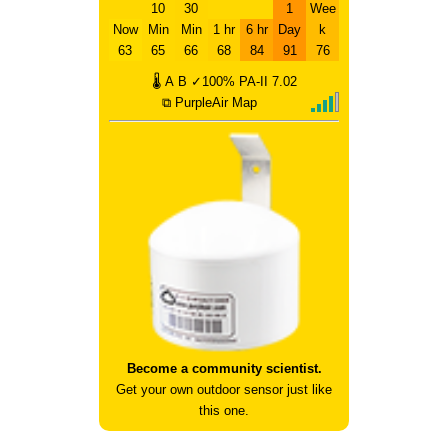
10
30
1
Wee
Now
Min
Min
1 hr
6 hr
Day
k
63
65
66
68
84
91
76
🌡
A
B
✓100%
PA-II
7.02
⧉ PurpleAir Map
Become a community scientist.
Get your own outdoor sensor just like
this one.