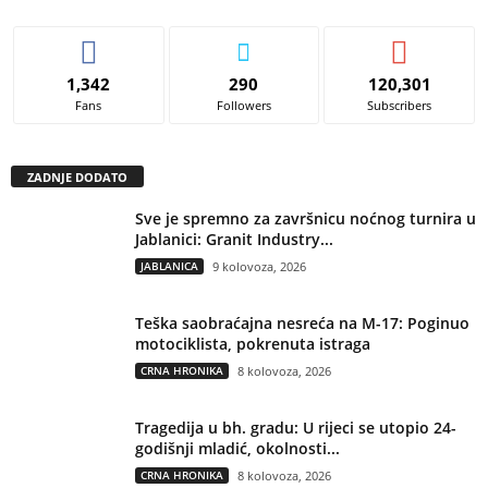
1,342
290
120,301
Fans
Followers
Subscribers
ZADNJE DODATO
Sve je spremno za završnicu noćnog turnira u
Jablanici: Granit Industry...
JABLANICA
9 kolovoza, 2026
Teška saobraćajna nesreća na M-17: Poginuo
motociklista, pokrenuta istraga
CRNA HRONIKA
8 kolovoza, 2026
Tragedija u bh. gradu: U rijeci se utopio 24-
godišnji mladić, okolnosti...
CRNA HRONIKA
8 kolovoza, 2026