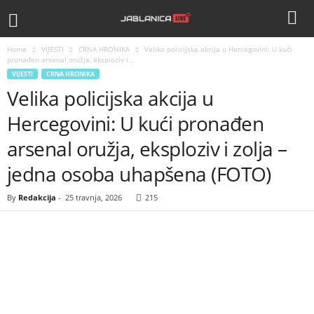
Home
VIJESTI
CRNA HRONIKA
Velika policijska akcija u Hercegovini: U kući
pronađen arsenal oružja, eksploziv i...
VIJESTI
CRNA HRONIKA
Velika policijska akcija u
Hercegovini: U kući pronađen
arsenal oružja, eksploziv i zolja –
jedna osoba uhapšena (FOTO)
By
Redakcija
-
25 travnja, 2026
215