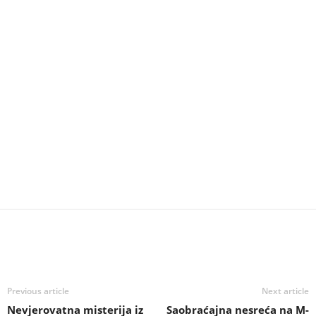
Previous article
Next article
Nevjerovatna misterija iz
Saobraćajna nesreća na M-