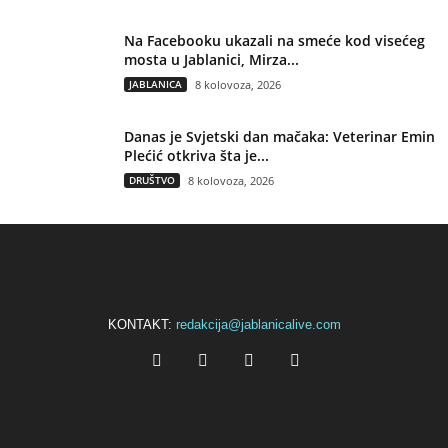
Na Facebooku ukazali na smeće kod visećeg
mosta u Jablanici, Mirza...
JABLANICA
8 kolovoza, 2026
Danas je Svjetski dan mačaka: Veterinar Emin
Plećić otkriva šta je...
DRUŠTVO
8 kolovoza, 2026
KONTAKT:
redakcija@jablanicalive.com