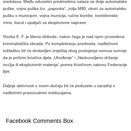
sredstava. Među oduzetim predmetima nalaze se dvije automatske
puške, vojna puška tzv. „papovka“, zolja M80, okviri za automatsku
pušku s municijom, vojna municija, ručne bombe, tromblonske
mine, barut i upaljači za eksplozivne naprave.
Osoba E. F. je lišena slobode, nakon čega je nad njom provedena
kriminalistička obrada. Po kompletiranju predmeta, nadležnom
tužilaštvu bit će dostavljen izvještaj zbog postojanja osnova sumnje
da je počinio krivična djela „Uhođenje“ i „Nedozvoljeno držanje
oružja ili eksplozivnih materija“ prema Krivičnom zakonu Federacije
BiH.
Daljnje aktivnosti u ovom slučaju bit će poduzete u saradnji s
nadležnim pravosudnim institucijama.
Facebook Comments Box