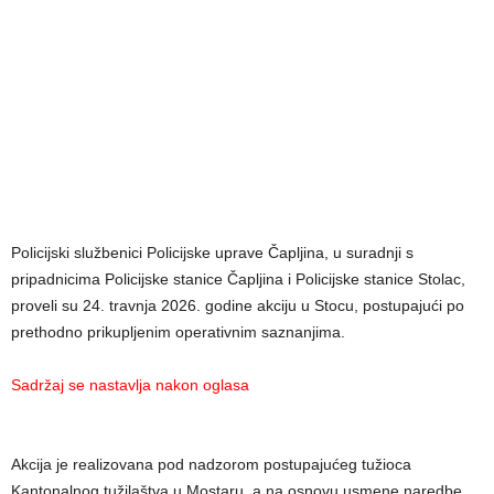
Policijski službenici Policijske uprave Čapljina, u suradnji s
pripadnicima Policijske stanice Čapljina i Policijske stanice Stolac,
proveli su 24. travnja 2026. godine akciju u Stocu, postupajući po
prethodno prikupljenim operativnim saznanjima.
Sadržaj se nastavlja nakon oglasa
Akcija je realizovana pod nadzorom postupajućeg tužioca
Kantonalnog tužilaštva u Mostaru, a na osnovu usmene naredbe