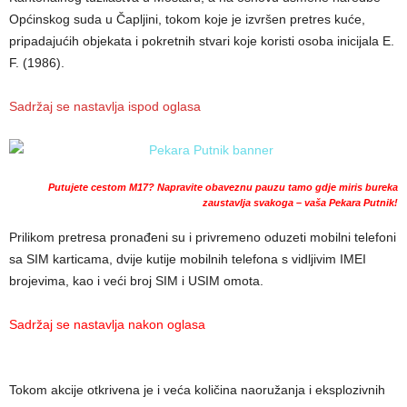
Općinskog suda u Čapljini, tokom koje je izvršen pretres kuće,
pripadajućih objekata i pokretnih stvari koje koristi osoba inicijala E.
F. (1986).
Sadržaj se nastavlja ispod oglasa
Putujete cestom M17? Napravite obaveznu pauzu tamo gdje miris bureka
zaustavlja svakoga – vaša Pekara Putnik!
Prilikom pretresa pronađeni su i privremeno oduzeti mobilni telefoni
sa SIM karticama, dvije kutije mobilnih telefona s vidljivim IMEI
brojevima, kao i veći broj SIM i USIM omota.
Sadržaj se nastavlja nakon oglasa
Tokom akcije otkrivena je i veća količina naoružanja i eksplozivnih