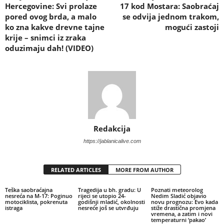
Hercegovine: Svi prolaze
17 kod Mostara: Saobraćaj
pored ovog brda, a malo
se odvija jednom trakom,
ko zna kakve drevne tajne
mogući zastoji
krije – snimci iz zraka
oduzimaju dah! (VIDEO)
Redakcija
https://jablanicalive.com
RELATED ARTICLES
MORE FROM AUTHOR
Teška saobraćajna
Tragedija u bh. gradu: U
Poznati meteorolog
nesreća na M-17: Poginuo
rijeci se utopio 24-
Nedim Sladić objavio
motociklista, pokrenuta
godišnji mladić, okolnosti
novu prognozu: Evo kada
istraga
nesreće još se utvrđuju
stiže drastična promjena
vremena, a zatim i novi
temperaturni ‘pakao’