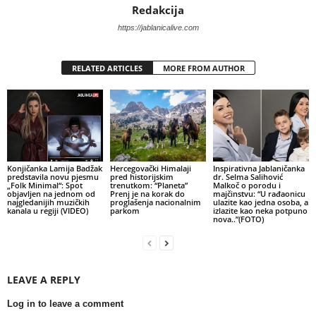
Redakcija
https://jablanicalive.com
RELATED ARTICLES
MORE FROM AUTHOR
Konjičanka Lamija Badžak
Hercegovački Himalaji
Inspirativna Jablaničanka
predstavila novu pjesmu
pred historijskim
dr. Selma Salihović
„Folk Minimal“: Spot
trenutkom: “Planeta”
Malkoč o porodu i
objavljen na jednom od
Prenj je na korak do
majčinstvu: “U rađaonicu
najgledanijih muzičkih
proglašenja nacionalnim
ulazite kao jedna osoba, a
kanala u regiji (VIDEO)
parkom
izlazite kao neka potpuno
nova..”(FOTO)
LEAVE A REPLY
Log in to leave a comment