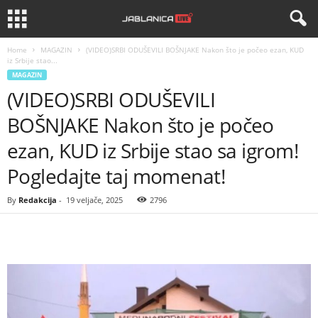
Home
MAGAZIN
(VIDEO)SRBI ODUŠEVILI BOŠNJAKE Nakon što je počeo ezan, KUD
iz Srbije stao...
MAGAZIN
(VIDEO)SRBI ODUŠEVILI
BOŠNJAKE Nakon što je počeo
ezan, KUD iz Srbije stao sa igrom!
Pogledajte taj momenat!
By
Redakcija
-
19 veljače, 2025
2796