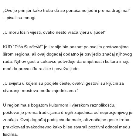
„Ovo je primjer kako treba da se ponašamo jedni prema drugima!“
– pisali su mnogi.
„U moru loših vijesti, ovako nešto vraća vjeru u ljude!“
KUD “Diša Đurđević” je i ranije bio poznat po svojim gostovanjima
širom regiona, ali ovaj događaj dodatno je osvijetlio značaj njihovog
rada. Njihov gest u Lukavcu potvrđuje da umjetnost i kultura imaju
moć da prevaziđu razlike i povežu ljude.
„U svijetu u kojem su podjele česte, ovakvi gestovi su ključni za
stvaranje mostova među zajednicama.“
U regionima s bogatom kulturnom i vjerskom raznolikošću,
poštovanje prema tradicijama drugih zajednica od neprocjenjivog je
značaja. Ovaj događaj podsjeća da male, ali značajne geste treba
praktikovati svakodnevno kako bi se stvarali pozitivni odnosi među
ljudima.