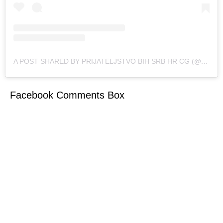
A POST SHARED BY PRIJATELJSTVO BIH SRB HR CG (@OFFICIAL.BIH.SRB.HR.CG)
Facebook Comments Box