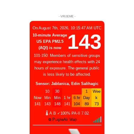
- VRIJEME -
On August 7th, 2026, 10:15:47 AM UTC
143
10-minute Average
US EPA PM2.5
(AQI) is now
101-150: Members of sensitive groups
may experience health effects with 24
hours of exposure. The general public
is less likely to be affected.
Sensor: Jablanica, Edin Salihagic
10
30
1
Wee
Now
Min
Min
1 hr
6 hr
Day
k
141
143
148
141
104
89
73
🌡
A
B
✓100%
PA-II
7.02
⧉ PurpleAir Map