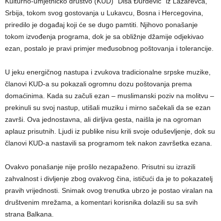
Kulturno-umjetničko društvo (KUD) “Diša Đurđević” iz Lazarevca,
Srbija, tokom svog gostovanja u Lukavcu, Bosna i Hercegovina,
priredilo je događaj koji će se dugo pamtiti. Njihovo ponašanje
tokom izvođenja programa, dok je sa obližnje džamije odjekivao
ezan, postalo je pravi primjer međusobnog poštovanja i tolerancije.
U jeku energičnog nastupa i zvukova tradicionalne srpske muzike,
članovi KUD-a su pokazali ogromnu dozu poštovanja prema
domaćinima. Kada su začuli ezan – muslimanski poziv na molitvu –
prekinuli su svoj nastup, utišali muziku i mirno sačekali da se ezan
završi. Ova jednostavna, ali dirljiva gesta, naišla je na ogroman
aplauz prisutnih. Ljudi iz publike nisu krili svoje oduševljenje, dok su
članovi KUD-a nastavili sa programom tek nakon završetka ezana.
Ovakvo ponašanje nije prošlo nezapaženo. Prisutni su izrazili
zahvalnost i divljenje zbog ovakvog čina, ističući da je to pokazatelj
pravih vrijednosti. Snimak ovog trenutka ubrzo je postao viralan na
društvenim mrežama, a komentari korisnika dolazili su sa svih
strana Balkana.