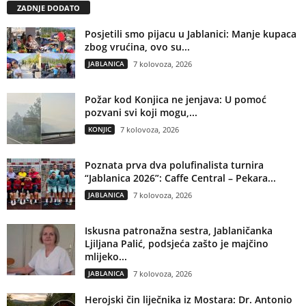
ZADNJE DODATO
Posjetili smo pijacu u Jablanici: Manje kupaca
zbog vrućina, ovo su...
JABLANICA
7 kolovoza, 2026
Požar kod Konjica ne jenjava: U pomoć
pozvani svi koji mogu,...
KONJIC
7 kolovoza, 2026
Poznata prva dva polufinalista turnira
“Jablanica 2026”: Caffe Central – Pekara...
JABLANICA
7 kolovoza, 2026
Iskusna patronažna sestra, Jablaničanka
Ljiljana Palić, podsjeća zašto je majčino
mlijeko...
JABLANICA
7 kolovoza, 2026
Herojski čin liječnika iz Mostara: Dr. Antonio