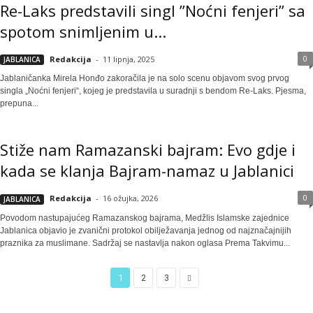
Re-Laks predstavili singl ”Noćni fenjeri” sa
spotom snimljenim u...
0
Redakcija
-
11 lipnja, 2025
JABLANICA
Jablaničanka Mirela Honđo zakoračila je na solo scenu objavom svog prvog
singla „Noćni fenjeri“, kojeg je predstavila u suradnji s bendom Re-Laks. Pjesma,
prepuna...
Stiže nam Ramazanski bajram: Evo gdje i
kada se klanja Bajram-namaz u Jablanici
0
Redakcija
-
16 ožujka, 2026
JABLANICA
Povodom nastupajućeg Ramazanskog bajrama, Medžlis Islamske zajednice
Jablanica objavio je zvanični protokol obilježavanja jednog od najznačajnijih
praznika za muslimane. Sadržaj se nastavlja nakon oglasa Prema Takvimu...
1
2
3