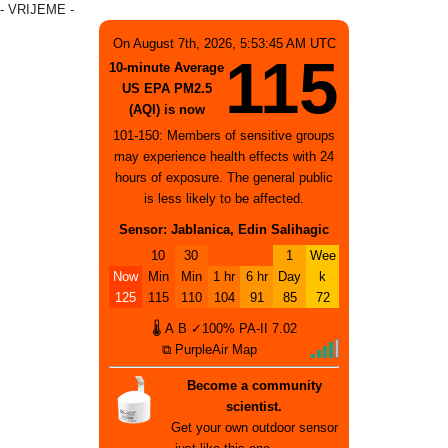
- VRIJEME -
On August 7th, 2026, 5:53:45 AM UTC
115
10-minute Average
US EPA PM2.5
(AQI) is now
101-150: Members of sensitive groups
may experience health effects with 24
hours of exposure. The general public
is less likely to be affected.
Sensor: Jablanica, Edin Salihagic
10
30
1
Wee
Now
Min
Min
1 hr
6 hr
Day
k
125
115
110
104
91
85
72
🌡
A
B
✓100%
PA-II
7.02
⧉ PurpleAir Map
Become a community
scientist.
Get your own outdoor sensor