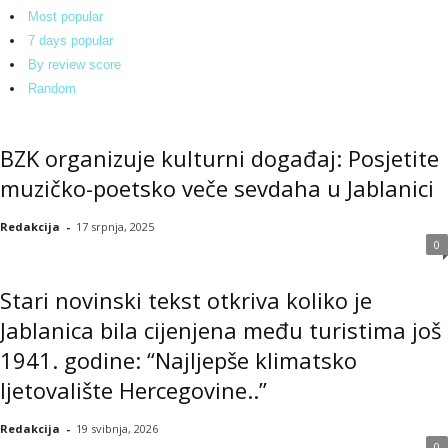
Most popular
7 days popular
By review score
Random
BZK organizuje kulturni događaj: Posjetite
muzičko-poetsko veče sevdaha u Jablanici
Redakcija
-
17 srpnja, 2025
0
Stari novinski tekst otkriva koliko je
Jablanica bila cijenjena među turistima još
1941. godine: “Najljepše klimatsko
ljetovalište Hercegovine..”
Redakcija
-
19 svibnja, 2026
0