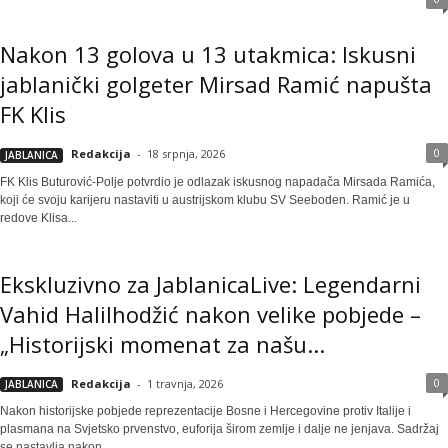
Nakon 13 golova u 13 utakmica: Iskusni
jablanički golgeter Mirsad Ramić napušta
FK Klis
0
Redakcija
-
18 srpnja, 2026
JABLANICA
FK Klis Buturović-Polje potvrdio je odlazak iskusnog napadača Mirsada Ramića,
koji će svoju karijeru nastaviti u austrijskom klubu SV Seeboden. Ramić je u
redove Klisa...
Ekskluzivno za JablanicaLive: Legendarni
Vahid Halilhodžić nakon velike pobjede –
„Historijski momenat za našu...
0
Redakcija
-
1 travnja, 2026
JABLANICA
Nakon historijske pobjede reprezentacije Bosne i Hercegovine protiv Italije i
plasmana na Svjetsko prvenstvo, euforija širom zemlje i dalje ne jenjava. Sadržaj
se nastavlja nakon...