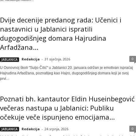
Dvije decenije predanog rada: Učenici i
nastavnici u Jablanici ispratili
dugogodišnjeg domara Hajrudina
Arfadžana...
0
Redakcija
-
31 siječnja, 2026
JABLANICA
U Osnovnoj školi "Suljo Čilić" u Jablanici 20. januara održan je emotivan ispraćaj
Hajrudina Arfadžana, poznatijeg kao Hajro, dugogodišnjeg domara koji je svoj
prvi...
Poznati bh. kantautor Eldin Huseinbegović
večeras nastupa u Jablanici: Publiku
očekuje veče ispunjeno emocijama...
0
Redakcija
-
24 srpnja, 2026
JABLANICA