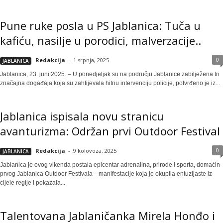
Pune ruke posla u PS Jablanica: Tuča u
kafiću, nasilje u porodici, malverzacije..
0
Redakcija
-
1 srpnja, 2025
JABLANICA
Jablanica, 23. juni 2025. – U ponedjeljak su na području Jablanice zabilježena tri
značajna događaja koja su zahtijevala hitnu intervenciju policije, potvrđeno je iz...
Jablanica ispisala novu stranicu
avanturizma: Održan prvi Outdoor Festival
0
Redakcija
-
9 kolovoza, 2025
JABLANICA
Jablanica je ovog vikenda postala epicentar adrenalina, prirode i sporta, domaćin
prvog Jablanica Outdoor Festivala—manifestacije koja je okupila entuzijaste iz
cijele regije i pokazala...
Talentovana Jablaničanka Mirela Honđo i