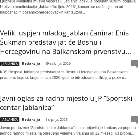
Ljubitelje kvalitetne muzike večeras u Jablanici očekuje poseban kulturni događaj.
U okviru manifestacije „Jablaničko ljeto 2026“, koncert će održati jedan od
najpoznatijih bosanskohercegovačkih kantautora...
Veliki uspjeh mladog Jablaničanina: Enis
Šukman predstavljat će Bosnu i
Hercegovinu na Balkanskom prvenstvu...
0
Redakcija
-
19 svibnja, 2026
JABLANICA
KBS Respekt Jablanica predstavljat će Bosnu i Hercegovinu na Balkanskom
prvenstvu koje će krajem maja 2026. godine biti održano u Srbiji, a poziv u...
Javni oglas za radno mjesto u JP “Sportski
centar Jablanica”
0
Redakcija
-
1 srpnja, 2025
JABLANICA
Javno preduzeće “Sportski centar Jablanica” d.o.o. objavilo je konkurs za popunu
jednog radnog mjesta na određeno vrijeme u trajanju od 12 mjeseci, uz probni...