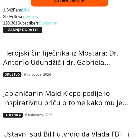
just like this one.
1,342
Fans
Like
290
Followers
Follow
120,301
Subscribers
Subscribe
ZADNJE DODATO
Herojski čin liječnika iz Mostara: Dr.
Antonio Udundžić i dr. Gabriela...
6 kolovoza, 2026
DRUŠTVO
Jablaničanin Maid Klepo podijelio
inspirativnu priču o tome kako mu je...
6 kolovoza, 2026
JABLANICA
Ustavni sud BiH utvrdio da Vlada FBiH i