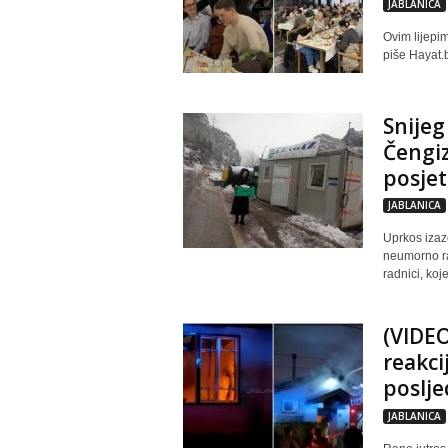
JABLANICA
Ovim lijepi
piše Hayat.
Snijeg
Čengiz
posjet
JABLANICA
Uprkos izaz
neumorno ra
radnici, koj
(VIDEO
reakci
poslje
JABLANICA