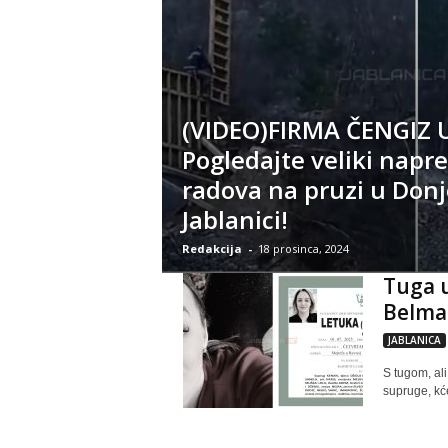
(VIDEO)FIRMA ČENGIZ U
Pogledajte veliki napr
radova na pruzi u Donj
Jablanici!
Redakcija
-
18 prosinca, 2024
Tuga u
Belma 
JABLANICA
S tugom, al
supruge, kće