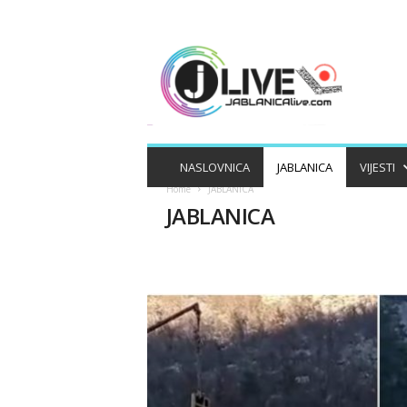
J
A
B
L
A
N
I
NASLOVNICA
JABLANICA
VIJESTI
C
Home
JABLANICA
A
JABLANICA
L
I
V
E
APEL
APELI
BIZNIS
DRUŠTV
MAGAZIN